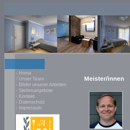
Home
Meister/innen
Unser Team
Bilder unserer Arbeiten
Stellenangebote
Kontakt
Datenschutz
Impressum